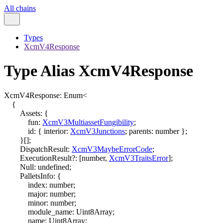
All chains
Types
XcmV4Response
Type Alias XcmV4Response
XcmV4Response
:
Enum
<
{
Assets
:
{
fun
:
XcmV3MultiassetFungibility
;
id
:
{
interior
:
XcmV3Junctions
;
parents
:
number
}
;
}
[]
;
DispatchResult
:
XcmV3MaybeErrorCode
;
ExecutionResult
?:
[
number
,
XcmV3TraitsError
]
;
Null
:
undefined
;
PalletsInfo
:
{
index
:
number
;
major
:
number
;
minor
:
number
;
module_name
:
Uint8Array
;
name
:
Uint8Array
;